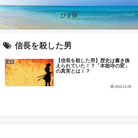
ひま畑
信長を殺した男
【信長を殺した男】歴史は書き換
漫画
えられていた！？「本能寺の変」
の真実とは！？
2019.12.09