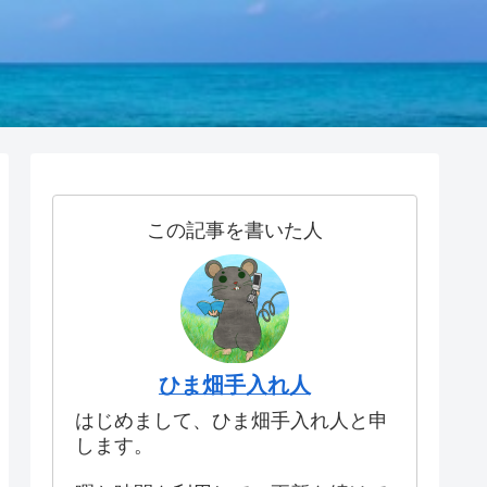
この記事を書いた人
ひま畑手入れ人
はじめまして、ひま畑手入れ人と申
します。