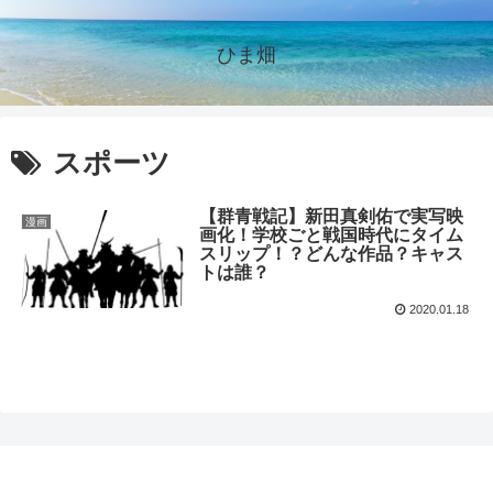
ひま畑
スポーツ
【群青戦記】新田真剣佑で実写映
漫画
画化！学校ごと戦国時代にタイム
スリップ！？どんな作品？キャス
トは誰？
2020.01.18