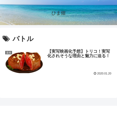
ひま畑
バトル
【実写映画化予想】トリコ！実写
漫画
化されそうな理由と魅力に迫る！
2020.01.20