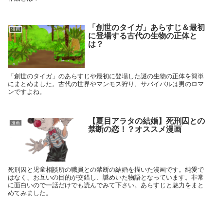
「創世のタイガ」あらすじ＆最初
漫画
に登場する古代の生物の正体と
は？
「創世のタイガ」のあらすじや最初に登場した謎の生物の正体を簡単
にまとめました。古代の世界やマンモス狩り、サバイバルは男のロマ
ンですよね。
【夏目アラタの結婚】死刑囚との
漫画
禁断の恋！？オススメ漫画
死刑囚と児童相談所の職員との禁断の結婚を描いた漫画です。純愛で
はなく、お互いの目的が交錯し、謎めいた物語となっています。非常
に面白いので一話だけでも読んでみて下さい。あらすじと魅力をまと
めてみました。