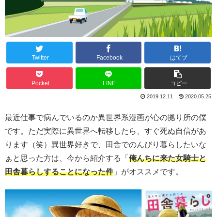
Twitter
Facebook
はてブ
Pocket
LINE
コピー
2019.12.11
2020.05.25
最近仕事で病んでいるのか異世界系漫画が心の拠り所の僕
です。ただ実際に異世界へ転移したら、すぐ死ぬ自信があ
ります（笑）異世界好きで、田舎でのんびり暮らしたいな
ぁと思った方は、今から紹介する「
俺んちに来た女騎士と
田舎暮らしすることになった件
」がオススメです。