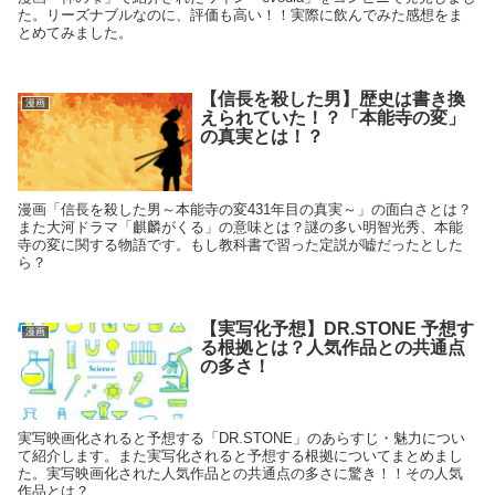
た。リーズナブルなのに、評価も高い！！実際に飲んでみた感想をま
とめてみました。
【信長を殺した男】歴史は書き換
漫画
えられていた！？「本能寺の変」
の真実とは！？
漫画「信長を殺した男～本能寺の変431年目の真実～」の面白さとは？
また大河ドラマ「麒麟がくる」の意味とは？謎の多い明智光秀、本能
寺の変に関する物語です。もし教科書で習った定説が嘘だったとした
ら？
【実写化予想】DR.STONE 予想す
漫画
る根拠とは？人気作品との共通点
の多さ！
実写映画化されると予想する「DR.STONE」のあらすじ・魅力につい
て紹介します。また実写化されると予想する根拠についてまとめまし
た。実写映画化された人気作品との共通点の多さに驚き！！その人気
作品とは？