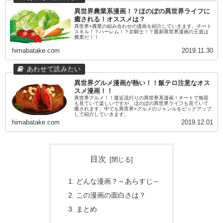
異世界農業系漫画！？ほのぼの異世界ライフに
癒される！オススメは？
異世界×農業の組み合わせの漫画を紹介していきます。チート
スキル！？ハーレム！？女騎士！？最新異世界漫画の王道は
農業だ！！
himabatake.com
2019.11.30
異世界グルメ漫画が熱い！！飯テロ注意なオス
スメ漫画！！
異世界グルメ！！最近流行りの異世界系漫画！チートで無双
も見ていて楽しいですが、ほのぼの異世界ライフも見ていて
癒されます。中でも異世界×グルメのジャンルをピックアップ
して紹介していきます。
himabatake.com
2019.12.01
目次
どんな漫画？～あらすじ～
この漫画の面白さは？
まとめ