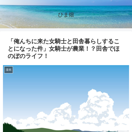
ひま畑
「俺んちに来た女騎士と田舎暮らしするこ
とになった件」女騎士が農業！？田舎でほ
のぼのライフ！
漫画