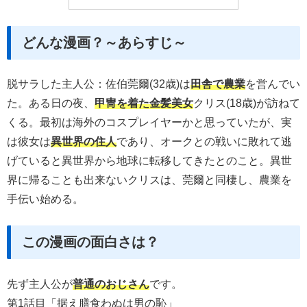
どんな漫画？～あらすじ～
脱サラした主人公：佐伯莞爾(32歳)は
田舎で農業
を営んでい
た。ある日の夜、
甲冑を着た金髪美女
クリス(18歳)が訪ねて
くる。最初は海外のコスプレイヤーかと思っていたが、実
は彼女は
異世界の住人
であり、オークとの戦いに敗れて逃
げていると異世界から地球に転移してきたとのこと。異世
界に帰ることも出来ないクリスは、莞爾と同棲し、農業を
手伝い始める。
この漫画の面白さは？
先ず主人公が
普通のおじさん
です。
第1話目「据え膳食わぬは男の恥」