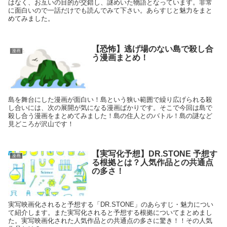
はなく、お互いの目的が交錯し、謎めいた物語となっています。非常
に面白いので一話だけでも読んでみて下さい。あらすじと魅力をまと
めてみました。
【恐怖】逃げ場のない島で殺し合
漫画
う漫画まとめ！
島を舞台にした漫画が面白い！島という狭い範囲で繰り広げられる殺
し合いには、次の展開が気になる漫画ばかりです。そこで今回は島で
殺し合う漫画をまとめてみました！島の住人とのバトル！島の謎など
見どころが沢山です！
【実写化予想】DR.STONE 予想す
漫画
る根拠とは？人気作品との共通点
の多さ！
実写映画化されると予想する「DR.STONE」のあらすじ・魅力につい
て紹介します。また実写化されると予想する根拠についてまとめまし
た。実写映画化された人気作品との共通点の多さに驚き！！その人気