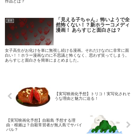
作品とは？
「見える子ちゃん」怖いようで全
漫画
然怖くない！？新ホラーコメディ
漫画！ あらすじと面白さは？
女子高生がお化けを単に無視し続ける漫画。それだけなのに非常に面
白い！！ホラー漫画なのに不思議と怖くなく、思わず笑ってしまう。
あらすじと面白さを簡単にまとめました。
【実写映画化予想】トリコ！実写化されそ
うな理由と魅力に迫る！
【実写映画化予想】自殺島 予想する理
由・根拠は？自殺常習者が無人島でサバイ
バル？