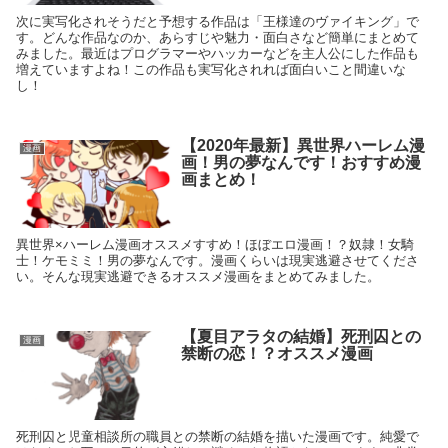
次に実写化されそうだと予想する作品は「王様達のヴァイキング」で
す。どんな作品なのか、あらすじや魅力・面白さなど簡単にまとめて
みました。最近はプログラマーやハッカーなどを主人公にした作品も
増えていますよね！この作品も実写化されれば面白いこと間違いな
し！
【2020年最新】異世界ハーレム漫
漫画
画！男の夢なんです！おすすめ漫
画まとめ！
異世界×ハーレム漫画オススメすすめ！ほぼエロ漫画！？奴隷！女騎
士！ケモミミ！男の夢なんです。漫画くらいは現実逃避させてくださ
い。そんな現実逃避できるオススメ漫画をまとめてみました。
【夏目アラタの結婚】死刑囚との
漫画
禁断の恋！？オススメ漫画
死刑囚と児童相談所の職員との禁断の結婚を描いた漫画です。純愛で