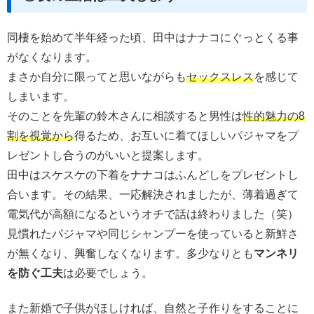
同棲を始めて半年経った頃、田中はナナコにぐっとくる事
がなくなります。
まさか自分に限ってと思いながらも
セックスレス
を感じて
しまいます。
そのことを先輩の鈴木さんに相談すると男性は
性的魅力の8
割を視覚から
得るため、お互いに着てほしいパジャマをプ
レゼントし合うのがいいと提案します。
田中はスケスケの下着をナナコはふんどしをプレゼントし
合います。その結果、一応解決されましたが、薄着過ぎて
電気代が高額になるというオチで話は終わりました（笑）
見慣れたパジャマや同じシャンプーを使っていると新鮮さ
が無くなり、興奮しなくなります。多少なりとも
マンネリ
を防ぐ工夫
は必要でしょう。
また新婚で子供がほしければ、自然と子作りをすることに